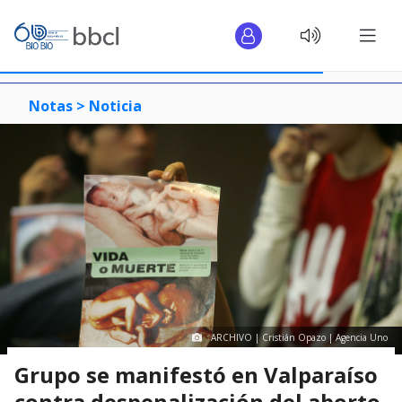
Notas >
Noticia
ARCHIVO | Cristián Opazo | Agencia Uno
Grupo se manifestó en Valparaíso
contra despenalización del aborto