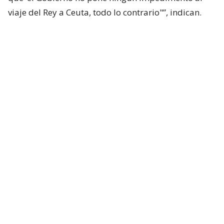
viaje del Rey a Ceuta, todo lo contrario"”, indican.
“Asimismo, señalan que no se ha producido
‘ninguna recomendación ni ninguna directriz
expresa’ para que el Monarca no acuda a la ciudad
autónoma”, añaden.
El rey español sostuvo una reunión con el presidente
de Ceuta, Juan Jesús Vivas, durante el pasado jueves,
donde comprometió una visita en el mediano plazo.
El Rey recibe en audiencia a Juan Jesús
Vivas Lara, presidente de la Ciudad
Autónoma de Ceuta, en el Palacio de
Marivent.