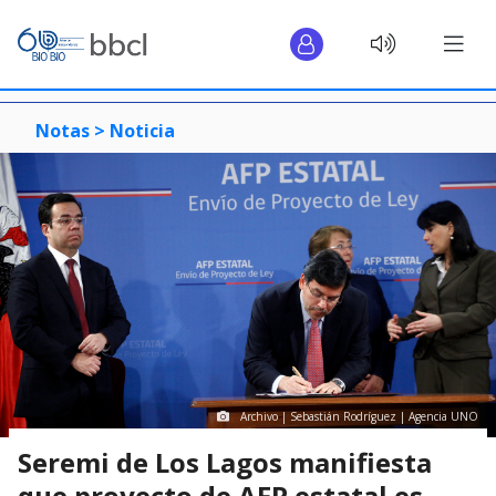
Notas >
Noticia
Archivo | Sebastián Rodríguez | Agencia UNO
Seremi de Los Lagos manifiesta
que proyecto de AFP estatal es