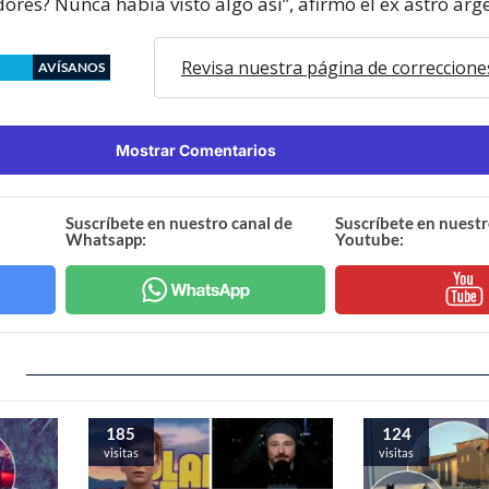
dores? Nunca había visto algo así”, afirmó el ex astro arg
Revisa nuestra página de correccione
AVÍSANOS
Mostrar Comentarios
Suscríbete en nuestro canal de
Suscríbete en nuestr
Whatsapp:
Youtube:
185
124
visitas
visitas