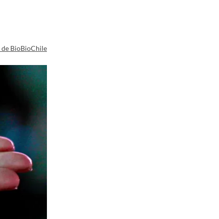
a de BioBioChile