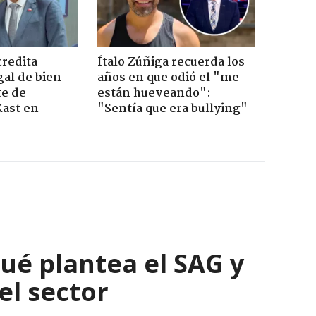
credita
Ítalo Zúñiga recuerda los
gal de bien
años en que odió el "me
te de
están hueveando":
Kast en
"Sentía que era bullying"
qué plantea el SAG y
el sector