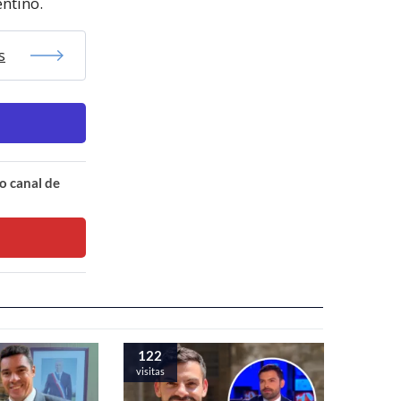
entino.
s
o canal de
122
visitas