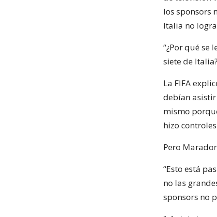
los sponsors 
Italia no logr
“¿Por qué se l
siete de Ital
La FIFA expli
debían asistir
mismo porque 
hizo controles
Pero Maradona
“Esto está pa
no las grandes
sponsors no p