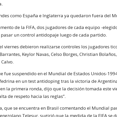
a.
ndes como España e Inglaterra ya quedaron fuera del M
amento de la FIFA, dos jugadores de cada equipo -elegid
 pasar un control antidopaje luego de cada partido.
l viernes debieron realizarse controles los jugadores ti
 Barrantes, Keylor Navas, Celso Borges, Christian Bolaños
 Calvo.
e fue suspendido en el Mundial de Estados Unidos-1994
efedrina en un test antidoping tras la victoria de Argentin
en la primera ronda, dijo que la decisión tomada este vi
alta de respeto hacia las reglas”.
sta, que se encuentra en Brasil comentando el Mundial par
 venezolano Telesur, sugirió que la medida de la FIFA se 