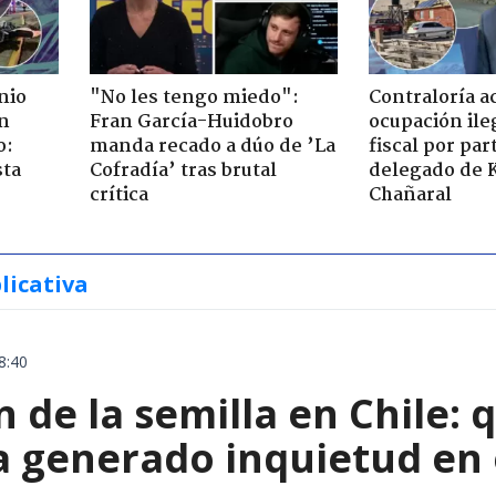
nio
"No les tengo miedo":
Contraloría a
n
Fran García-Huidobro
ocupación ile
o:
manda recado a dúo de ’La
fiscal por par
sta
Cofradía’ tras brutal
delegado de 
crítica
Chañaral
licativa
8:40
 de la semilla en Chile: 
a generado inquietud en 