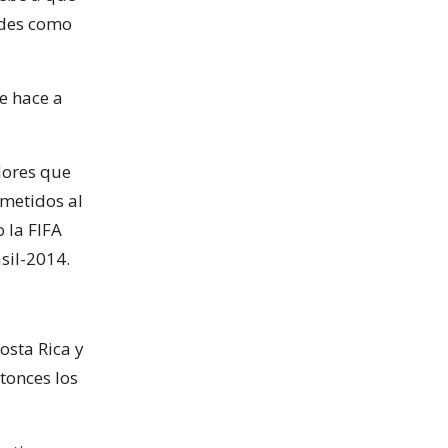
ndes como
le hace a
dores que
ometidos al
 la FIFA
sil-2014.
osta Rica y
ntonces los