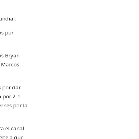
undial.
os por
cos Bryan
, Marcos
 por dar
a por 2-1
ernes por la
a el canal
debe a que