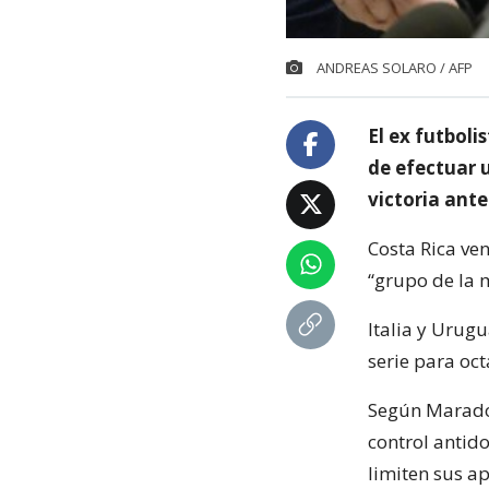
ANDREAS SOLARO / AFP
El ex futboli
de efectuar u
victoria ante
Costa Rica ven
“grupo de la m
Italia y Urugu
serie para oct
Según Maradon
control antid
limiten sus a