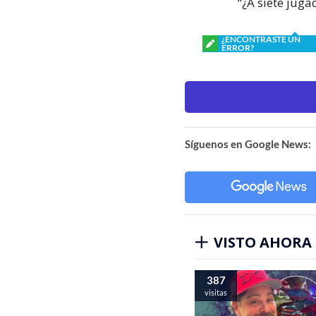
“¿A siete juga
¿ENCONTRASTE UN
ERROR?
Síguenos en Google News:
VISTO AHORA
387
visitas