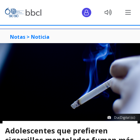
Notas >
Noticia
DucDigital (cc)
Adolescentes que prefieren
cigarrillos mentolados fuman más