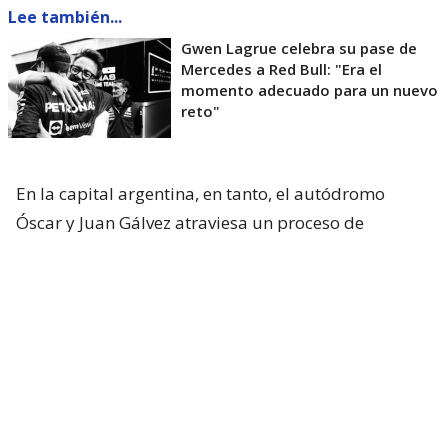
Lee también...
Gwen Lagrue celebra su pase de
Mercedes a Red Bull: "Era el
momento adecuado para un nuevo
reto"
En la capital argentina, en tanto, el autódromo
Óscar y Juan Gálvez atraviesa un proceso de
renovación para recibir
la fecha ya confirmada del
MotoGP en 2027
y a la vez, sueña con recibir otra
vez al Gran Circo en 2028.
Vale recordar que la Fórmula 1
visitó por última
vez el país vecino el 12 de abril de 1998
,
celebrando una icónica carrera que tuvo como
ganador a Michael Schumacher a bordo de su