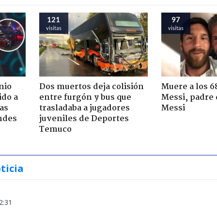
121
97
visitas
visitas
nio
Dos muertos deja colisión
Muere a los 6
ido a
entre furgón y bus que
Messi, padre 
ras
trasladaba a jugadores
Messi
ndes
juveniles de Deportes
Temuco
ticia
2:31