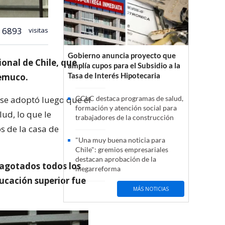
6893
visitas
Gobierno anuncia proyecto que
ional de Chile, que
amplía cupos para el Subsidio a la
Tasa de Interés Hipotecaria
Temuco.
 se adoptó luego que el
CChC destaca programas de salud,
formación y atención social para
ud, lo que le
trabajadores de la construcción
s de la casa de
"Una muy buena noticia para
Chile": gremios empresariales
destacan aprobación de la
y agotados todos los
megarreforma
ducación superior fue
MÁS NOTICIAS