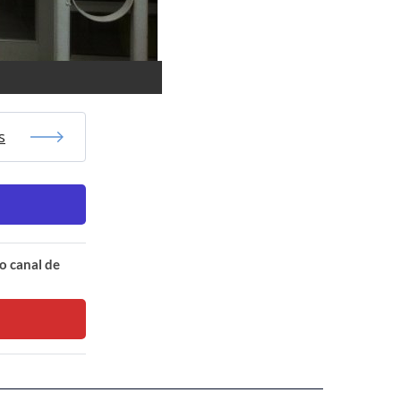
s
o canal de