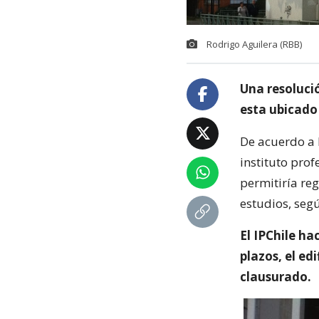
Rodrigo Aguilera (RBB)
Una resolució
esta ubicado
De acuerdo a 
instituto pro
permitiría re
estudios, seg
El IPChile ha
plazos, el ed
clausurado.