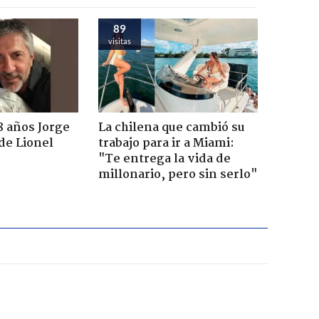
89
visitas
8 años Jorge
La chilena que cambió su
de Lionel
trabajo para ir a Miami:
"Te entrega la vida de
millonario, pero sin serlo"