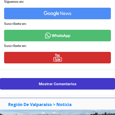
Síguenos en:
Suscríbete en:
Suscríbete en:
Mostrar Comentarios
Región De Valparaíso
> Noticia