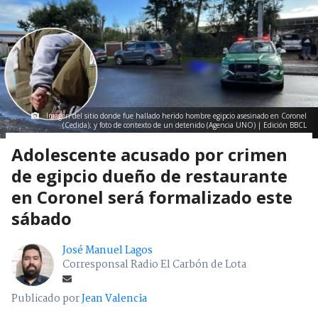
Imagen del sitio donde fue hallado herido hombre egipcio asesinado en Coronel
(Cedida); y foto de contexto de un detenido (Agencia UNO) | Edición BBCL
Adolescente acusado por crimen
de egipcio dueño de restaurante
en Coronel será formalizado este
sábado
José Manuel Lagos
Corresponsal Radio El Carbón de Lota
Publicado por
Jean Valencia