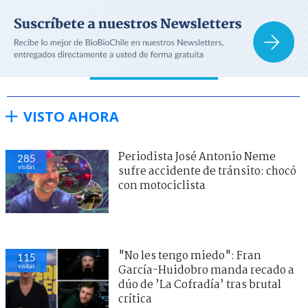
VISTO AHORA
Periodista José Antonio Neme
282
visitas
sufre accidente de tránsito: chocó
con motociclista
"No les tengo miedo": Fran
114
visitas
García-Huidobro manda recado a
dúo de ’La Cofradía’ tras brutal
crítica