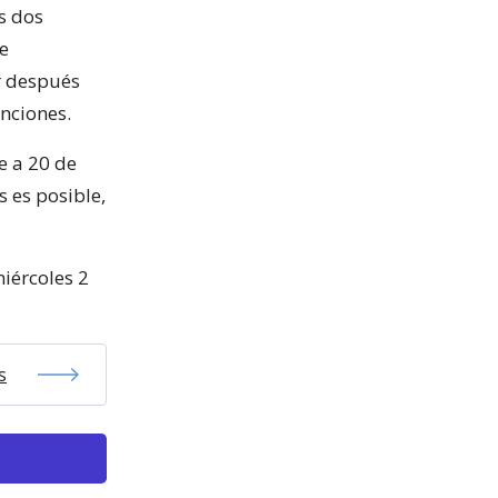
s dos
de
r después
anciones.
e a 20 de
s es posible,
miércoles 2
s