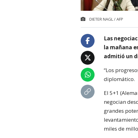
DIETER NAGL / AFP
Las negociac
la mañana en
admitió un di
“Los progresos
diplomático.
El 5+1 (Aleman
negocian desd
grandes poten
levantamiento
miles de millo