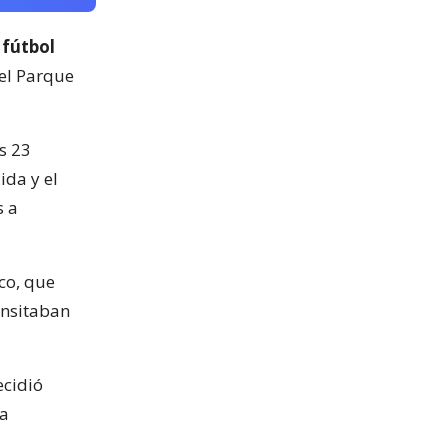
 fútbol
del Parque
s 23
ida y el
s a
co, que
ansitaban
ecidió
la