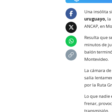
Una insólita s
uruguayo,
la
ANCAP, en Mo
Resulta que s
minutos de ju
balón terminó
Montevideo.
La cámara de 
salía lentame
por la Ruta Gr
Lo que nadie e
frenar, provo
transmisión.