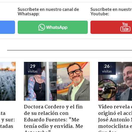
Suscríbete en nuestro canal de
Suscríbete en nuestr
Whatsapp:
Youtube:
29
26
visitas
visitas
Doctora Cordero y el fin
Video revela
sta
de su relación con
originó el ac
y sur:
Eduardo Fuentes: "Me
José Antonio
ctadas
tenía odio y envidia. Me
motociclista 