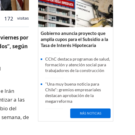
172
visitas
Gobierno anuncia proyecto que
viernes por
amplía cupos para el Subsidio a la
Tasa de Interés Hipotecaria
dos”, según
CChC destaca programas de salud,
formación y atención social para
l
trabajadores de la construcción
"Una muy buena noticia para
Chile": gremios empresariales
e Irán
destacan aprobación de la
tizar a las
megarreforma
bio del
MÁS NOTICIAS
a semana, de