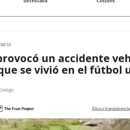
detestaba"
Condes
 00:10
rovocó un accidente vehic
que se vivió en el fútbol
Contigo
Ética y transparenci