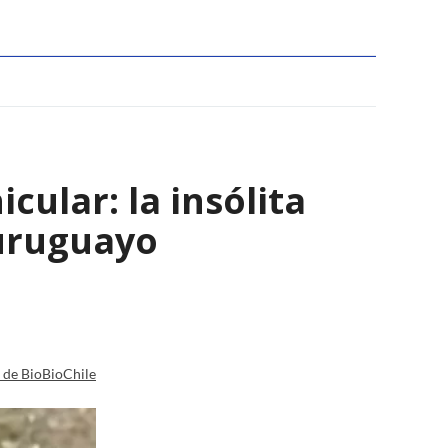
ular: la insólita
 uruguayo
a de BioBioChile