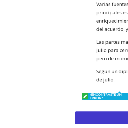
Varias fuente
principales es
enriquecimien
del acuerdo, y
Las partes man
julio para cer
pero de mome
Según un diplo
de julio.
¿ENCONTRASTE UN
ERROR?