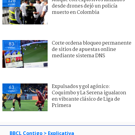
126
visitas
desde drones dejó un policía
muerto en Colombia
Corte ordena bloqueo permanente
83
visitas
de sitios de apuestas online
mediante sistema DNS
Expulsados y gol agónico:
63
visitas
Coquimbo y La Serena igualaron
en vibrante clásico de Liga de
Primera
BBCL Contigo
> Explicativa