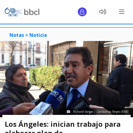
Notas >
Noticia
Richard Vargas | Constanza Reyes (RBB)
Los Ángeles: inician trabajo para
elaborar plan de