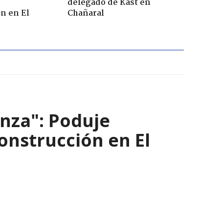
r
delegado de Kast en
n en El
Chañaral
nza": Poduje
nstrucción en El