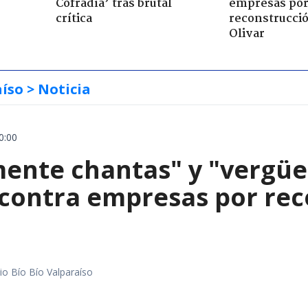
Cofradía’ tras brutal
empresas po
crítica
reconstrucció
Olivar
aíso
> Noticia
0:00
mente chantas" y "vergüe
contra empresas por reco
io Bío Bío Valparaíso
a