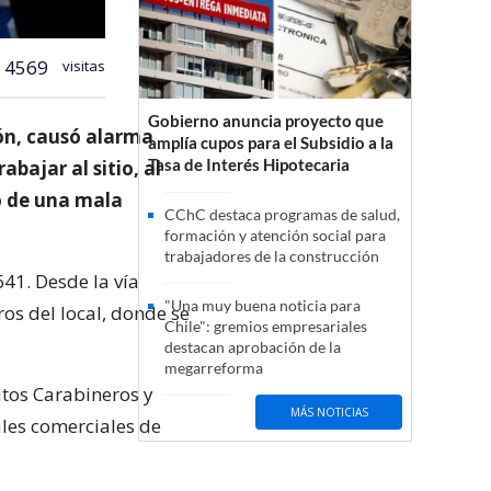
4569
visitas
Gobierno anuncia proyecto que
ión, causó alarma
amplía cupos para el Subsidio a la
Tasa de Interés Hipotecaria
bajar al sitio, al
ó de una mala
CChC destaca programas de salud,
formación y atención social para
trabajadores de la construcción
641. Desde la vía
"Una muy buena noticia para
os del local, donde se
Chile": gremios empresariales
destacan aprobación de la
megarreforma
utos Carabineros y
MÁS NOTICIAS
les comerciales de