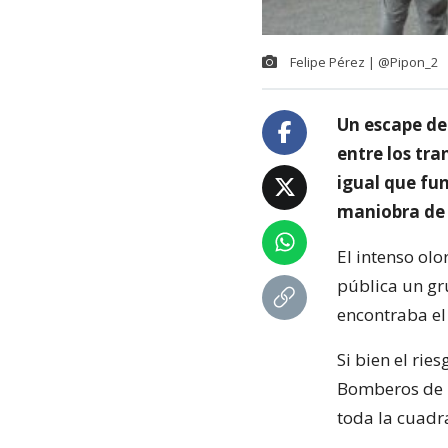
Felipe Pérez ‏| @Pipon_2
Un escape de
entre los tra
igual que fu
maniobra de 
El intenso olo
pública un gr
encontraba el
Si bien el rie
Bomberos de l
toda la cuadra