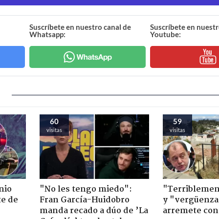
Suscríbete en nuestro canal de
Suscríbete en nuestr
Whatsapp:
Youtube:
60
59
visitas
visitas
nio
"No les tengo miedo":
"Terriblemen
te de
Fran García-Huidobro
y "vergüenza
manda recado a dúo de ’La
arremete con