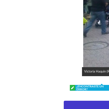
Victoria Haquin (
¿ENCONTRASTE UN
ERROR?