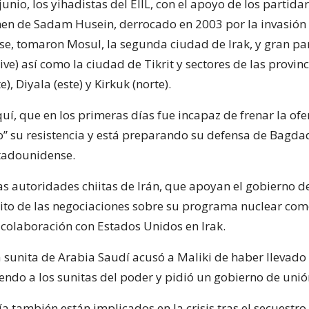
junio, los yihadistas del EIIL, con el apoyo de los partidar
en de Sadam Husein, derrocado en 2003 por la invasión
e, tomaron Mosul, la segunda ciudad de Irak, y gran pa
ive) así como la ciudad de Tikrit y sectores de las provin
), Diyala (este) y Kirkuk (norte).
aquí, que en los primeras días fue incapaz de frenar la ofe
” su resistencia y está preparando su defensa de Bagdad
tadounidense.
as autoridades chiitas de Irán, que apoyan el gobierno de
xito de las negociaciones sobre su programa nuclear com
 colaboración con Estados Unidos en Irak.
sunita de Arabia Saudí acusó a Maliki de haber llevado a
endo a los sunitas del poder y pidió un gobierno de unió
a también están implicados en la crisis tras el secuestro