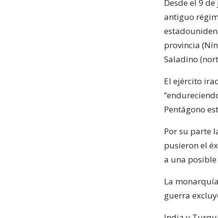
Desde el 9 de 
antiguo régim
estadounidens
provincia (Nín
Saladino (norte
El ejército ir
“endureciendo
Pentágono es
Por su parte l
pusieron el é
a una posible
La monarquía 
guerra excluy
India y Turquí