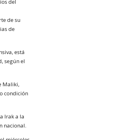
ios del
rte de su
cias de
nsiva, está
, según el
 Maliki,
o condición
 Irak a la
n nacional.
 el miércoles