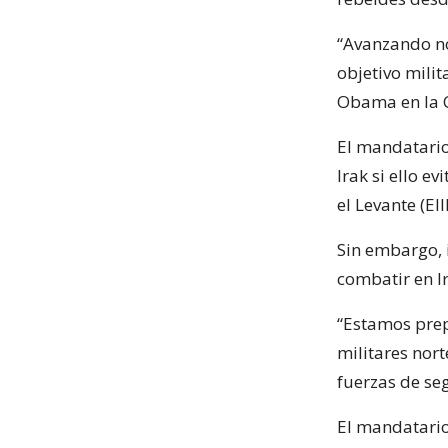
“Avanzando n
objetivo milit
Obama en la C
El mandatario
Irak si ello e
el Levante (E
Sin embargo, 
combatir en Ir
“Estamos prep
militares nor
fuerzas de se
El mandatario 