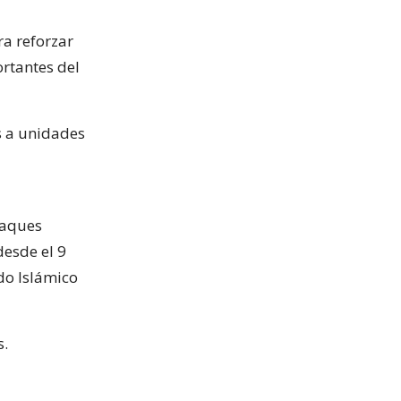
ra reforzar
rtantes del
s a unidades
taques
desde el 9
ado Islámico
s.