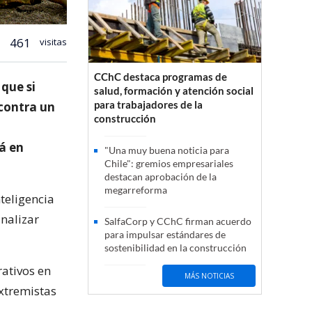
461
visitas
CChC destaca programas de
que si
salud, formación y atención social
para trabajadores de la
 contra un
construcción
á en
"Una muy buena noticia para
Chile": gremios empresariales
destacan aprobación de la
megarreforma
teligencia
analizar
SalfaCorp y CChC firman acuerdo
para impulsar estándares de
sostenibilidad en la construcción
ativos en
MÁS NOTICIAS
extremistas