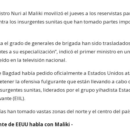
stro Nuri al Maliki movilizó el jueves a los reservistas pa
ontra los insurgentes sunitas que han tomado partes impo
sta el grado de generales de brigada han sido trasladado
es a su especialización”, indicó el primer ministro en un
do en la televisión nacional.
e Bagdad había pedido oficialmente a Estados Unidos a
etener la ofensiva fulgurante que están llevando a cabo 
nsurgentes sunitas, liderados por el grupo yihadista Est
vante (EIIL).
ías han tomado vastas zonas del norte y el centro del paí
nte de EEUU habla con Maliki -