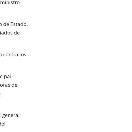
 ministro
o de Estado,
liados de
a contra los
ncipal
horas de
n
l general
del