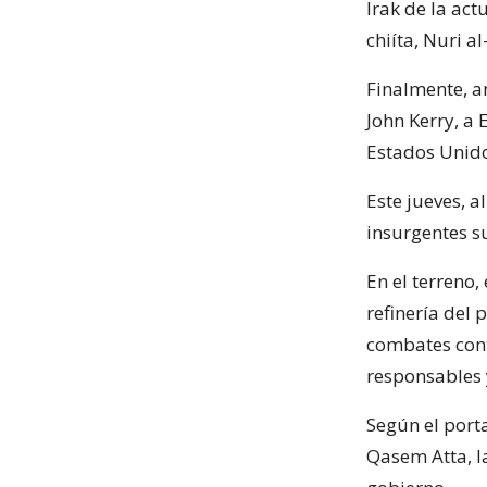
Irak de la act
chiíta, Nuri al
Finalmente, a
John Kerry, a 
Estados Unido
Este jueves, a
insurgentes s
En el terreno,
refinería del 
combates cont
responsables y
Según el port
Qasem Atta, la