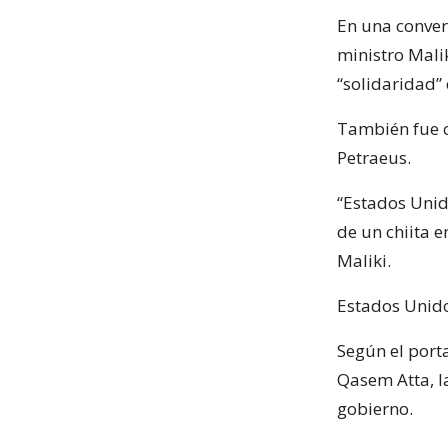
En una convers
ministro Mali
“solidaridad” 
También fue cr
Petraeus.
“Estados Unido
de un chiita e
Maliki.
Estados Unido
Según el port
Qasem Atta, la
gobierno.