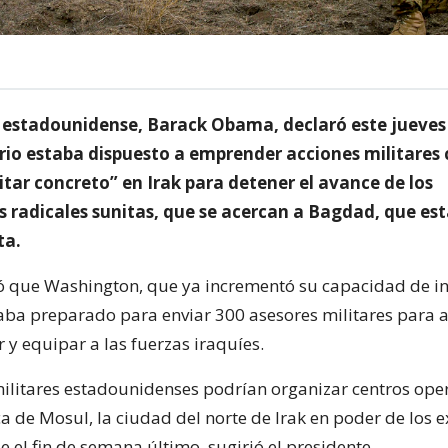
e estadounidense, Barack Obama, declaró este jueves 
rio estaba dispuesto a emprender acciones militares
itar concreto” en Irak para detener el avance de los
 radicales sunitas, que se acercan a Bagdad, que est
ta.
que Washington, que ya incrementó su capacidad de in
staba preparado para enviar 300 asesores militares para 
 y equipar a las fuerzas iraquíes.
ilitares estadounidenses podrían organizar centros oper
a de Mosul, la ciudad del norte de Irak en poder de los 
 el fin de semana último, sugirió el presidente.