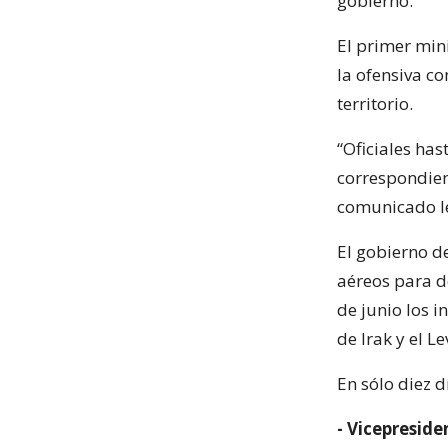
gobierno.
El primer mini
la ofensiva c
territorio.
“Oficiales ha
correspondient
comunicado leí
El gobierno d
aéreos para d
de junio los i
de Irak y el Le
En sólo diez d
- Vicepreside