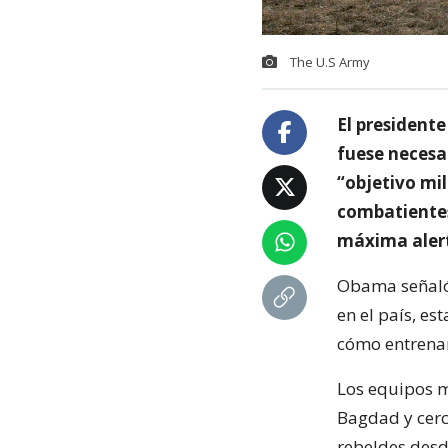
The U.S Army
El president
fuese necesa
“objetivo mil
combatientes
máxima aler
Obama señaló 
en el país, e
cómo entrenar
Los equipos m
Bagdad y cerc
rebeldes desde