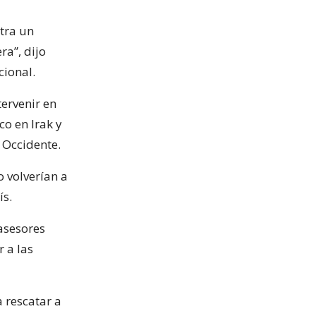
tra un
ra”, dijo
cional.
ervenir en
co en Irak y
 Occidente.
 volverían a
ís.
asesores
 a las
a rescatar a