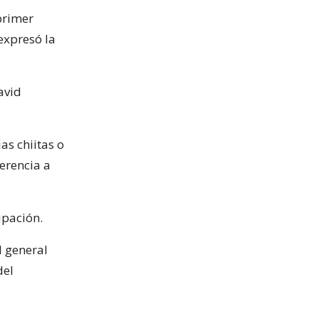
primer
expresó la
avid
as chiitas o
ferencia a
upación.
l general
del