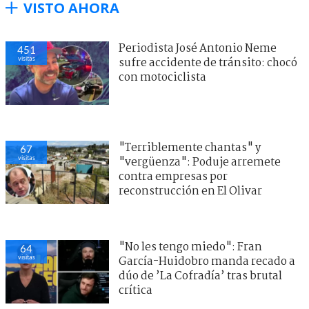
VISTO AHORA
Periodista José Antonio Neme
451
visitas
sufre accidente de tránsito: chocó
con motociclista
"Terriblemente chantas" y
67
visitas
"vergüenza": Poduje arremete
contra empresas por
reconstrucción en El Olivar
"No les tengo miedo": Fran
64
visitas
García-Huidobro manda recado a
dúo de ’La Cofradía’ tras brutal
crítica