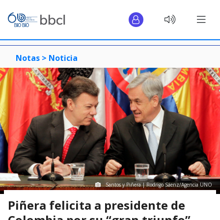
Notas >
Noticia
Santos y Piñera | Rodrigo Sáenz/Agencia UNO
Piñera felicita a presidente de
Colombia por su “gran triunfo”