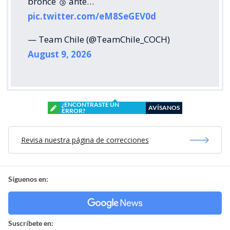
bronce 🥉 ante…
pic.twitter.com/eM8SeGEV0d
— Team Chile (@TeamChile_COCH)
August 9, 2026
¿ENCONTRASTE UN
AVÍSANOS
ERROR?
Revisa nuestra página de correcciones
Síguenos en:
Suscríbete en: