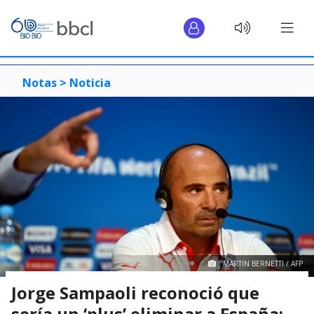
Notas >
Noticia
MARTIN BERNETTI / AFP
Jorge Sampaoli reconoció que
sería un ‘plus’ eliminar a España: