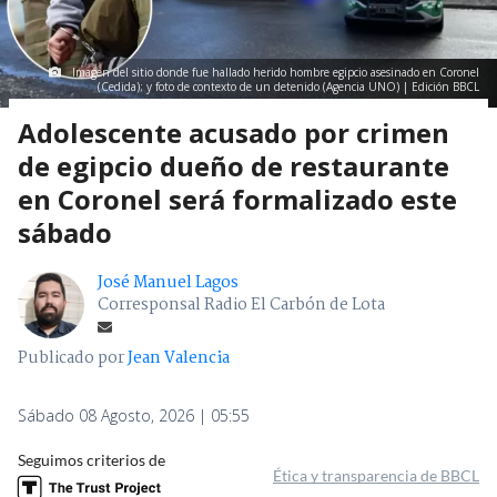
Imagen del sitio donde fue hallado herido hombre egipcio asesinado en Coronel
(Cedida); y foto de contexto de un detenido (Agencia UNO) | Edición BBCL
Adolescente acusado por crimen
de egipcio dueño de restaurante
en Coronel será formalizado este
sábado
José Manuel Lagos
Corresponsal Radio El Carbón de Lota
Publicado por
Jean Valencia
Sábado 08 Agosto, 2026 | 05:55
Seguimos criterios de
Ética y transparencia de BBCL