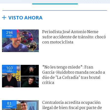
VISTO AHORA
Periodista José Antonio Neme
294
visitas
sufre accidente de tránsito: chocó
con motociclista
"No les tengo miedo": Fran
103
visitas
García-Huidobro manda recado a
dúo de ’La Cofradía’ tras brutal
crítica
Contraloría acredita ocupación
81
visitas
ilegal de bien fiscal por parte de