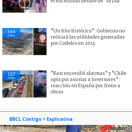
el encendido debate de ’Tu Día’
"Un hito histórico": Gobierno no
164
visitas
retirará las utilidades generadas
por Codelco en 2025
"Kast encendió alarmas" y "Chile
127
visitas
opta por asustar a inversores":
reacción en España por freno a
obras
BBCL Contigo
> Explicativa