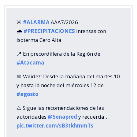
🚨
#ALARMA
AAA7/2026
🌧️
#PRECIPITACIONES
Intensas con
Isoterma Cero Alta
📍 En precordillera de la Región de
#Atacama
📅 Validez: Desde la mañana del martes 10
y hasta la noche del miércoles 12 de
#agosto
⚠️ Sigue las recomendaciones de las
autoridades
@Senapred
y recuerda…
pic.twitter.com/sB3tkhmmTs