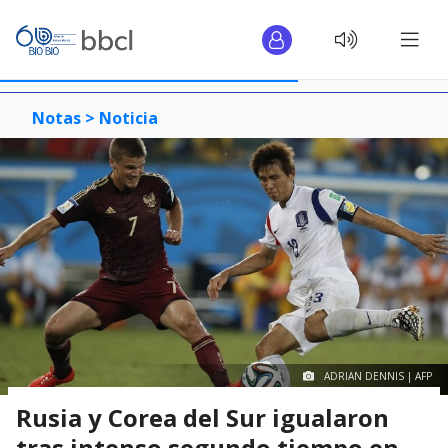
Notas >
Noticia
ADRIAN DENNIS | AFP
Rusia y Corea del Sur igualaron
tras intenso segundo tiempo en