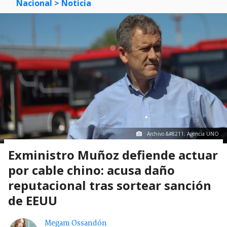
Nacional
> Noticia
Archivo &#8211; Agencia UNO
Exministro Muñoz defiende actuar
por cable chino: acusa daño
reputacional tras sortear sanción
de EEUU
Megam Ossandón