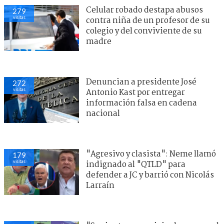
Celular robado destapa abusos
279
visitas
contra niña de un profesor de su
colegio y del conviviente de su
madre
Denuncian a presidente José
272
visitas
Antonio Kast por entregar
información falsa en cadena
nacional
"Agresivo y clasista": Neme llamó
179
visitas
indignado al "QTLD" para
defender a JC y barrió con Nicolás
Larraín