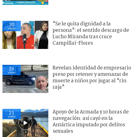
"Se le quita dignidad a la
30
visitas
persona": el sentido descargo de
Lucho Miranda tras cruce
Campillai-Flores
Revelan identidad de empresario
26
visitas
preso por retener y amenazar de
muerte a niños por jugar al "rin
raja"
Apoyo de la Armada y 10 horas de
21
visitas
navegación: así cayó en la
Antártica imputado por delitos
sexuales