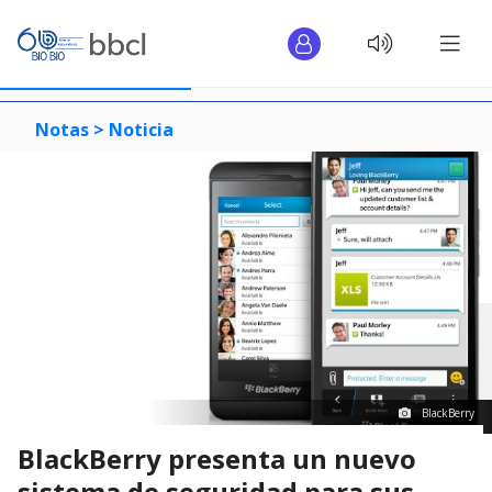
Notas >
Noticia
BlackBerry
BlackBerry presenta un nuevo
sistema de seguridad para sus