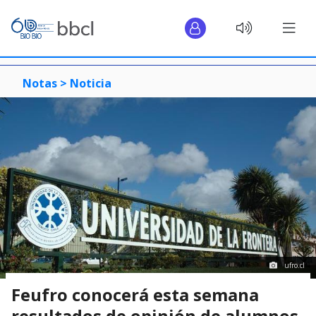
Notas >
Noticia
ufro.cl
Feufro conocerá esta semana
resultados de opinión de alumnos