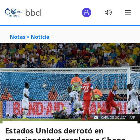
Notas >
Noticia
CARL DE SOUZA | AFP
Estados Unidos derrotó en
emocionante desenlace a Ghana