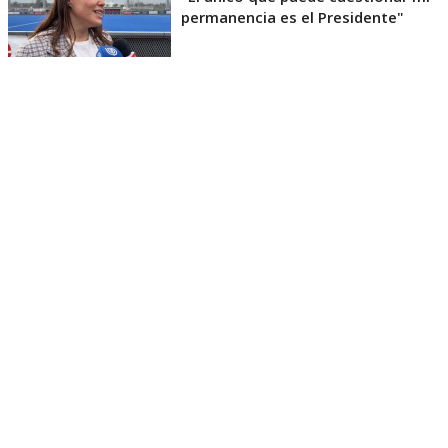
permanencia es el Presidente"
“Como en jerga deportiva se diría, es el entrenador
el que toma la decisión. En este caso es el Presidente
de la República, y hasta que él lo considere
pertinente, yo seguiré”, acotó.
Consignar que Natalia Duco es una de las peores
evaluadas por la ciudadanía, según la encuesta
Cadem, e incluso hay voces del oficialismo que
piden meditar su continuidad.
Diputados de la Comisión de
Deportes respaldan a Duco tras
ofensiva del PPD