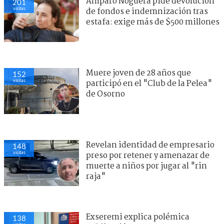
Amparo Noguera pide devolución
201
visitas
de fondos e indemnización tras
estafa: exige más de $500 millones
Muere joven de 28 años que
152
visitas
participó en el "Club de la Pelea"
de Osorno
Revelan identidad de empresario
148
visitas
preso por retener y amenazar de
muerte a niños por jugar al "rin
raja"
Exseremi explica polémica
138