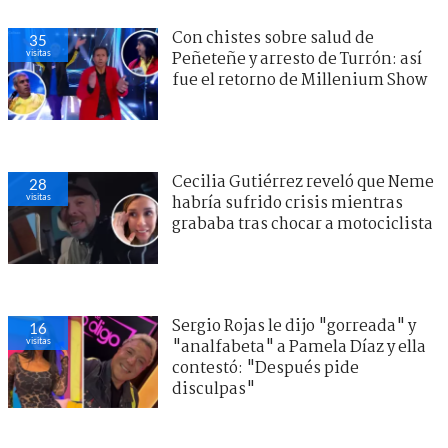
Con chistes sobre salud de
35
visitas
Peñeteñe y arresto de Turrón: así
fue el retorno de Millenium Show
Cecilia Gutiérrez reveló que Neme
28
visitas
habría sufrido crisis mientras
grababa tras chocar a motociclista
Sergio Rojas le dijo "gorreada" y
16
visitas
"analfabeta" a Pamela Díaz y ella
contestó: "Después pide
disculpas"