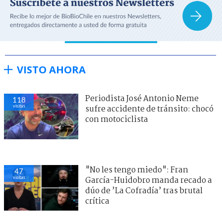
VISTO AHORA
Periodista José Antonio Neme
118
visitas
sufre accidente de tránsito: chocó
con motociclista
"No les tengo miedo": Fran
47
visitas
García-Huidobro manda recado a
dúo de ’La Cofradía’ tras brutal
crítica