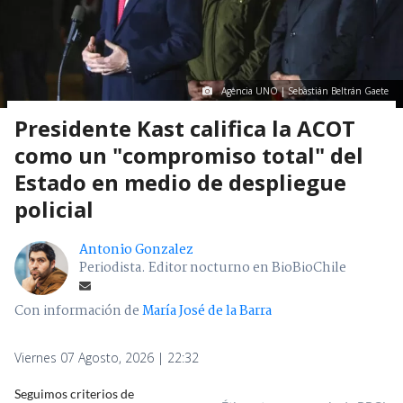
Agencia UNO | Sebastián Beltrán Gaete
Presidente Kast califica la ACOT
como un "compromiso total" del
Estado en medio de despliegue
policial
Antonio Gonzalez
Periodista. Editor nocturno en BioBioChile
Con información de
María José de la Barra
Viernes 07 Agosto, 2026 | 22:32
Seguimos criterios de