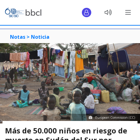
Notas >
Noticia
European Commission (CC)
Más de 50.000 niños en riesgo de
muerte en Sudán del Sur por