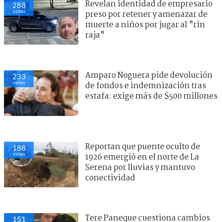
Revelan identidad de empresario
288
visitas
preso por retener y amenazar de
muerte a niños por jugar al "rin
raja"
Amparo Noguera pide devolución
233
visitas
de fondos e indemnización tras
estafa: exige más de $500 millones
Reportan que puente oculto de
188
visitas
1926 emergió en el norte de La
Serena por lluvias y mantuvo
conectividad
Tere Paneque cuestiona cambios
151