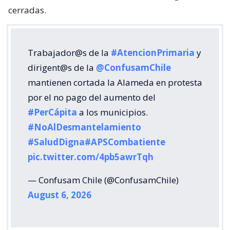
cerradas.
Trabajador@s de la
#AtencionPrimaria
y
dirigent@s de la
@ConfusamChile
mantienen cortada la Alameda en protesta
por el no pago del aumento del
#PerCápita
a los municipios.
#NoAlDesmantelamiento
#SaludDigna
#APSCombatiente
pic.twitter.com/4pb5awrTqh
— Confusam Chile (@ConfusamChile)
August 6, 2026