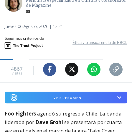
Periodista especializado en Cultura y colaborador
de Magazine
Jueves 06 Agosto, 2026 | 12:21
Seguimos criterios de
Ética y transparencia de BBCL
4867
visitas
VER RESUMEN
Foo Fighters
agendó su regreso a Chile. La banda
liderada por
Dave Grohl
se presentará por cuarta
vez en el país en el marco de la gira ‘Take Cover