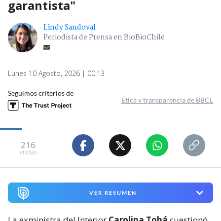
garantista"
Lindy Sandoval
Periodista de Prensa en BioBioChile
Lunes 10 Agosto, 2026 | 00:13
Seguimos criterios de
Ética y transparencia de BBCL
216
visitas
VER RESUMEN
La exministra del Interior
Carolina Tohá
cuestionó