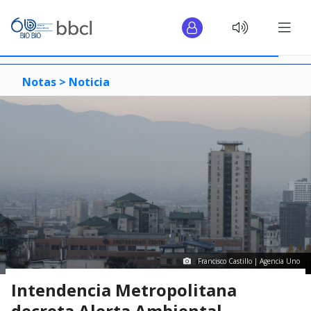
Notas >
Noticia
Francisco Castillo | Agencia Uno
Intendencia Metropolitana
decreta Alerta Ambiental