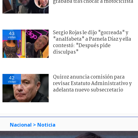
grababa tras chocar a motociclista
Sergio Rojas le dijo "gorreada" y
43
visitas
"analfabeta" a Pamela Díaz y ella
contestó: "Después pide
disculpas"
Quiroz anuncia comisión para
42
visitas
revisar Estatuto Administrativo y
adelanta nuevo subsecretario
Nacional
> Noticia