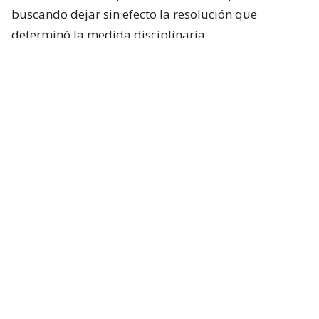
buscando dejar sin efecto la resolución que
determinó la medida disciplinaria.
Sin embargo, recibió un duro portazo por la justicia.
La Corte de Apelaciones de Valdivia rechazó la
acción legal, negando el intento de la exfuncionaria
de ser reintegrada en el principal centro asistencial
de la región.
Según el fallo, la facultad de determinar si los
hechos constituyen una infracción a la probidad
administrativa dependerá de la autoridad que
aplicó la sanción, siempre y cuando se realice un
proceso sancionatorio legalmente tramitado y
fundado.
Para el tribunal, el hospital actuó conforme a la ley,