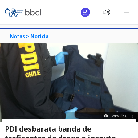
Notas >
Noticia
Pedro Cid (RBB)
PDI desbarata banda de
traficantes de droga e incauta