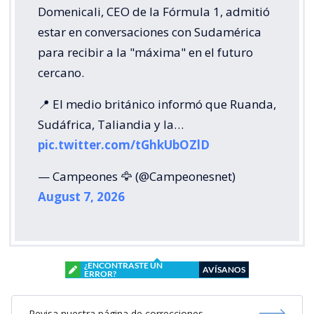
Domenicali, CEO de la Fórmula 1, admitió
estar en conversaciones con Sudamérica
para recibir a la "máxima" en el futuro
cercano.
📍 El medio británico informó que Ruanda,
Sudáfrica, Taliandia y la…
pic.twitter.com/tGhkUbOZlD
— Campeones 🦅 (@Campeonesnet)
August 7, 2026
¿ENCONTRASTE UN
AVÍSANOS
ERROR?
Revisa nuestra página de correcciones