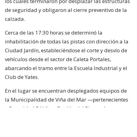
los cuales terminaron por desplazar las estructuras
de seguridad y obligaron al cierre preventivo de la
calzada.
Cerca de las 17:30 horas se determinó la
inhabilitación de todas las pistas con dirección a la
Ciudad Jardín, estableciéndose el corte y desvío de
vehículos desde el sector de Caleta Portales,
abarcando el tramo entre la Escuela Industrial y el
Club de Yates.
En el lugar se encuentran desplegados equipos de
la Municipalidad de Viña del Mar —pertenecientes
a Seguridad Pública, Gestión del Riesgo de
Desastres y Operaciones—, quienes trabajan en el
despeje y aseguramiento de la vía con apoyo de
cuatro camiones tolva, un cargador frontal y una