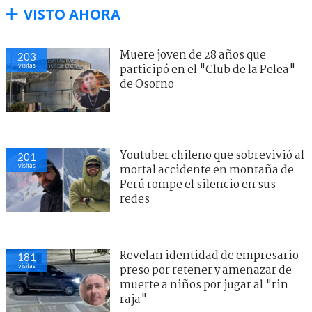
VISTO AHORA
Muere joven de 28 años que
203
visitas
participó en el "Club de la Pelea"
de Osorno
Youtuber chileno que sobrevivió al
201
visitas
mortal accidente en montaña de
Perú rompe el silencio en sus
redes
Revelan identidad de empresario
181
visitas
preso por retener y amenazar de
muerte a niños por jugar al "rin
raja"