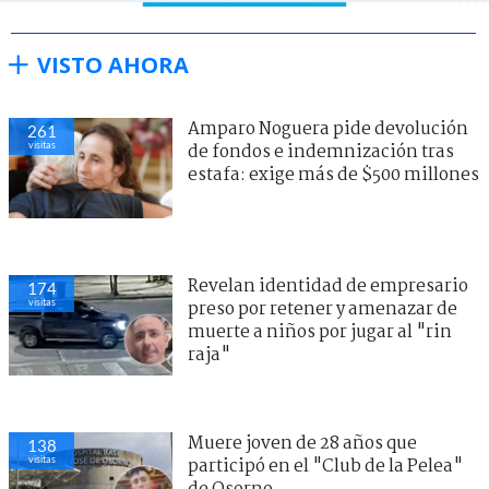
VISTO AHORA
Amparo Noguera pide devolución
261
visitas
de fondos e indemnización tras
estafa: exige más de $500 millones
Revelan identidad de empresario
174
visitas
preso por retener y amenazar de
muerte a niños por jugar al "rin
raja"
Muere joven de 28 años que
138
visitas
participó en el "Club de la Pelea"