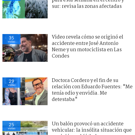
para esta semana en el centro y
sur: revisa las zonas afectadas
Video revela cómo se originó el
35
visitas
accidente entre José Antonio
Neme y un motociclista en Las
Condes
Doctora Cordero y el fin de su
29
visitas
relación con Eduardo Fuentes: "Me
tenía odio y envidia. Me
detestaba"
Un balón provocó un accidente
25
visitas
vehicular: la insólita situación que