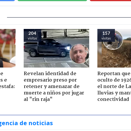
204
157
visitas
visitas
de
Revelan identidad de
Reportan que
s e
empresario preso por
oculto de 192
estafa:
retener y amenazar de
el norte de L
muerte a niños por jugar
lluvias y man
al "rin raja"
conectividad
gencia de noticias