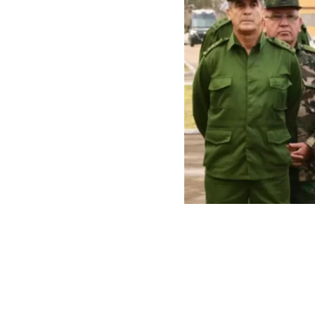
EEUU sanciona a cúpula mi