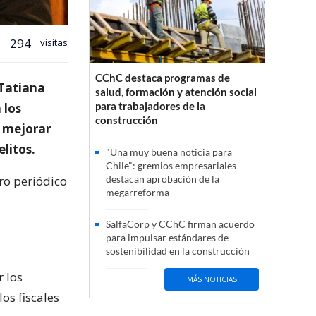
294
visitas
CChC destaca programas de
 Tatiana
salud, formación y atención social
para trabajadores de la
 los
construcción
a mejorar
elitos.
"Una muy buena noticia para
Chile": gremios empresariales
tro periódico
destacan aprobación de la
megarreforma
SalfaCorp y CChC firman acuerdo
para impulsar estándares de
sostenibilidad en la construcción
r los
MÁS NOTICIAS
os fiscales