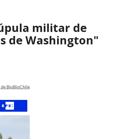
úpula militar de
os de Washington"
a de BioBioChile