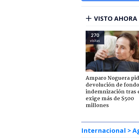
VISTO AHORA
270
visitas
Amparo Noguera pi
devolución de fondo
indemnización tras 
exige más de $500
millones
Internacional
> A