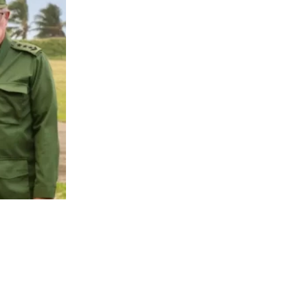
1444
visitas