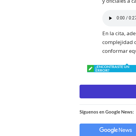
y oficiales a c
En la cita, a
complejidad qu
conformar equ
¿ENCONTRASTE UN
ERROR?
Síguenos en Google News: