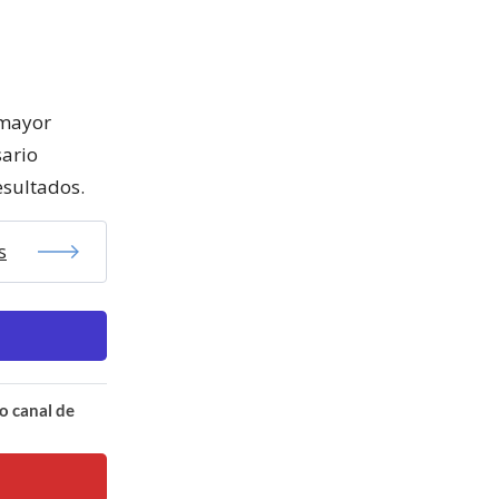
 mayor
sario
esultados.
s
o canal de