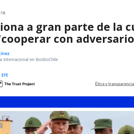
:16
ona a gran parte de la c
"cooperar con adversari
tínez
ea Internacional en BioBioChile
 EFE
Ética y transparenci