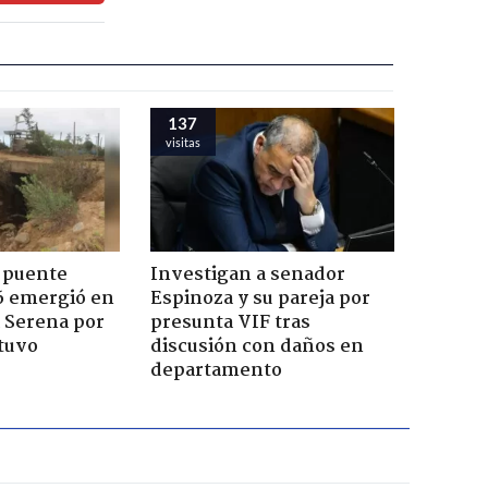
137
visitas
 puente
Investigan a senador
6 emergió en
Espinoza y su pareja por
a Serena por
presunta VIF tras
tuvo
discusión con daños en
departamento