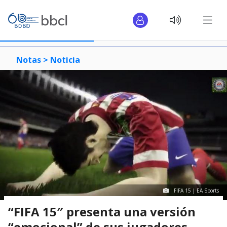
Notas >
Noticia
FIFA 15 | EA Sports
“FIFA 15″ presenta una versión
“emocional” de sus jugadores