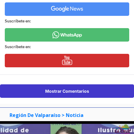
Suscríbete en:
Suscríbete en:
Mostrar Comentarios
Región De Valparaíso
> Noticia