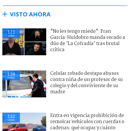
VISTO AHORA
"No les tengo miedo": Fran
171
visitas
García-Huidobro manda recado a
dúo de ’La Cofradía’ tras brutal
crítica
Celular robado destapa abusos
138
visitas
contra niña de un profesor de su
colegio y del conviviente de su
madre
Entra en vigencia prohibición de
132
visitas
remolcar vehículos con cuerdas o
cadenas: qué ocupar y cuánto