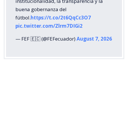
institucionalidad, la transparencia y la
buena gobernanza del
fútbol.
https://t.co/2t6QqCc3O7
pic.twitter.com/Zlrm7DIGi2
— FEF 🇪🇨 (@FEFecuador)
August 7, 2026
La Federación Venezolana de Fútbol (FVF) también
respaldó la rectificación de la FIFA y puso el foco en
la disposición de reconocer los errores cometidos
durante el proceso.
“
Ofrecer disculpas y reconocer los desaciertos del
proceso, lo que a nuestro juicio demuestra la
sindéresis requerida para dirigir las riendas del