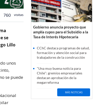
760
visitas
Gobierno anuncia proyecto que
ima
amplía cupos para el Subsidio a la
Tasa de Interés Hipotecaria
e se
go Lillo
CChC destaca programas de salud,
formación y atención social para
trabajadores de la construcción
uado unos
"Una muy buena noticia para
into,
Chile": gremios empresariales
 no se puede
destacan aprobación de la
megarreforma
MÁS NOTICIAS
 Nacional
pilar