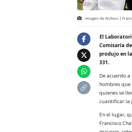
Imagen de Archivo | Franc
El Laboratori
Comisaría de
produjo en la
331.
De acuerdo a 
hombres que e
quienes se ll
cuantificar la
En el lugar, 
Francisco Chah
mayores antec