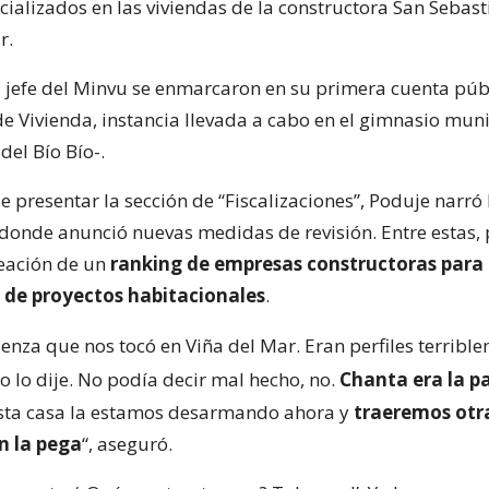
cializados en las viviendas de la constructora San Sebast
r.
l jefe del Minvu se enmarcaron en su primera cuenta púb
de Vivienda, instancia llevada a cabo en el gimnasio mun
del Bío Bío-.
presentar la sección de “Fiscalizaciones”, Poduje narró 
 donde anunció nuevas medidas de revisión. Entre estas, 
reación de un
ranking de empresas constructoras para 
 de proyectos habitacionales
.
enza que nos tocó en Viña del Mar. Eran perfiles terribl
 yo lo dije. No podía decir mal hecho, no.
Chanta era la p
sta casa la estamos desarmando ahora y
traeremos otr
n la pega
“, aseguró.