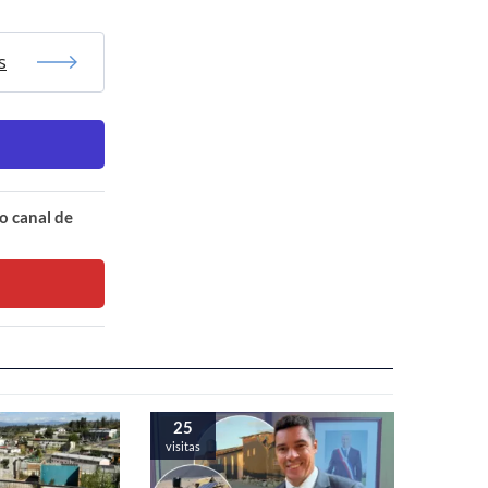
s
o canal de
25
visitas