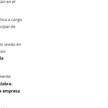
ián en el
lica a cargo
icipal de
lo vivido en
por
la
emente
alabra.
a empresa