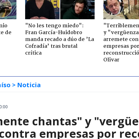
nio
"No les tengo miedo":
"Terriblemen
te de
Fran García-Huidobro
y "vergüenza
manda recado a dúo de ’La
arremete con
Cofradía’ tras brutal
empresas po
crítica
reconstrucció
Olivar
aíso
> Noticia
0:00
mente chantas" y "vergüe
contra empresas por reco