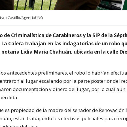
isco Castillo/AgenciaUNO
o de Criminalística de Carabineros y la SIP de la Sépt
 La Calera trabajan en las indagatorias de un robo qu
 notaria Lidia María Chahuán, ubicada en la calle Die
los antecedentes preliminares, el robo lo habrían efect
ntraron al lugar escalando por la parte posterior del rec
evaron documentación y dinero del lugar, por lo cual aún
 pérdida.
que es propiedad de la madre del senador de Renovación
uán, están trabajando los efectivos policiales para reco
edentes del caso.