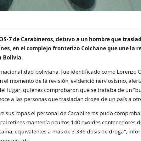
 OS-7 de Carabineros, detuvo a un hombre que trasl
ines, en el complejo fronterizo Colchane que une la r
 Bolivia.
 nacionalidad boliviana, fue identificado como Lorenzo C
n el momento de la revisión, evidenció nerviosismo, aler
del lugar, quienes comprobaron que se trataba de un “bu
noce a las personas que trasladan droga de un país a otr
ntre sus ropas el personal de Carabineros pudo comproba
 calcetines mantenía ocultos 140 ovoides contenedores de
aína, equivalentes a más de 3.336 dosis de droga”, info
 comunicado.