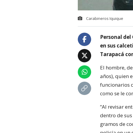
Carabineros Iquique
Personal del
en sus calcet
Tarapacá con
El hombre, de
años), quien e
funcionarios 
como se le co
“Al revisar e
dentro de sus
gramos de coc
policía en un