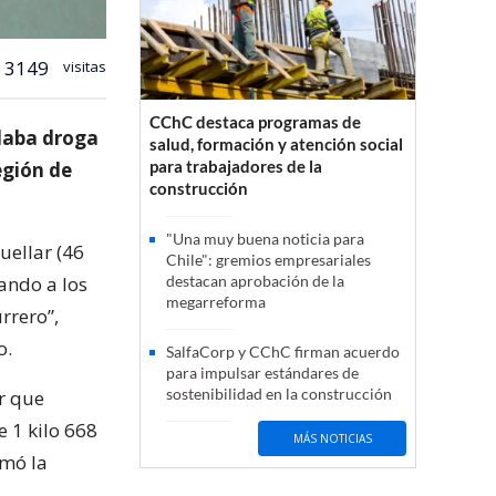
3149
visitas
CChC destaca programas de
adaba droga
salud, formación y atención social
para trabajadores de la
egión de
construcción
"Una muy buena noticia para
uellar (46
Chile": gremios empresariales
tando a los
destacan aprobación de la
megarreforma
rrero”,
o.
SalfaCorp y CChC firman acuerdo
para impulsar estándares de
sostenibilidad en la construcción
r que
 1 kilo 668
MÁS NOTICIAS
rmó la