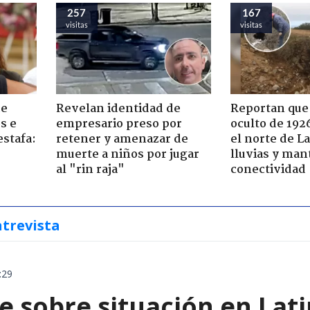
257
167
visitas
visitas
de
Revelan identidad de
Reportan que
s e
empresario preso por
oculto de 192
estafa:
retener y amenazar de
el norte de L
muerte a niños por jugar
lluvias y man
al "rin raja"
conectividad
ntrevista
:29
e sobre situación en Lat