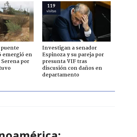
119
visitas
 puente
Investigan a senador
6 emergió en
Espinoza y su pareja por
a Serena por
presunta VIF tras
tuvo
discusión con daños en
departamento
inoamérica: