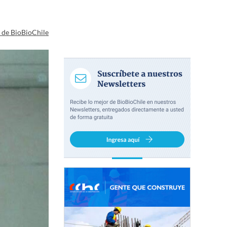
a de BioBioChile