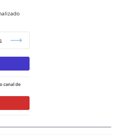
rmalizado
s
o canal de