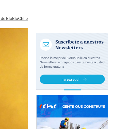
a de BioBioChile