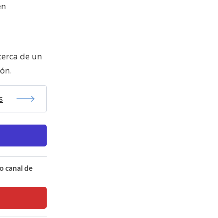
en
cerca de un
ón.
s
o canal de