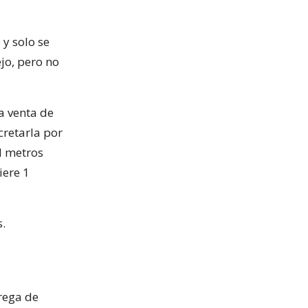
y solo se
jo, pero no
a venta de
cretarla por
il metros
iere 1
.
trega de