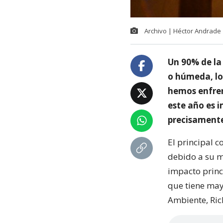
Archivo | Héctor Andrade
Un 90% de la 
o húmeda, lo
hemos enfren
este año es i
precisamente
El principal c
debido a su m
impacto princ
que tiene may
Ambiente, Ric