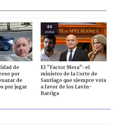
44
visitas
tidad de
El "Factor Mera": el
reso por
ministro de la Corte de
enazar de
Santiago que siempre vota
s por jugar
a favor de los Lavín-
Barriga