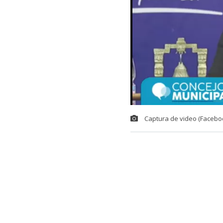
Captura de video (Facebo
La
alcaldesa 
la grabación
municipales
,