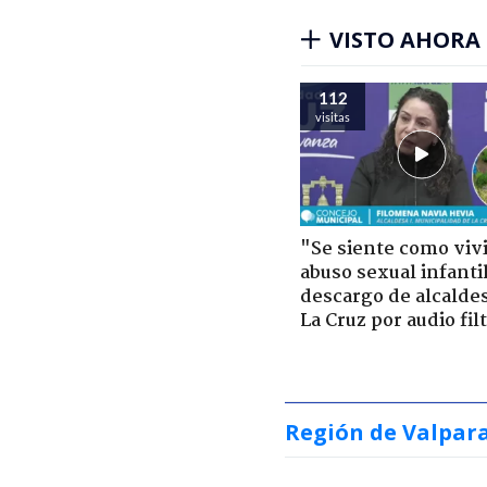
VISTO AHORA
112
visitas
"Se siente como viv
abuso sexual infantil
descargo de alcalde
La Cruz por audio fil
Región de Valpar