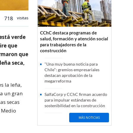
718
visitas
CChC destaca programas de
 está verde
salud, formación y atención social
para trabajadores de la
ire que
construcción
irmaron que
leña seca,
"Una muy buena noticia para
Chile": gremios empresariales
destacan aprobación de la
megarreforma
s la leña,
ra un gran
SalfaCorp y CChC firman acuerdo
para impulsar estándares de
las secas
sostenibilidad en la construcción
e Medio
MÁS NOTICIAS