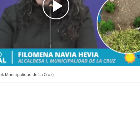
ok Municipalidad de La Cruz)
VER RESUMEN
de La Cruz, Filomena Navia Hevia (PS), nuevamente se
 filtrada sobre una conversación que sostuvo con fun
 emitiendo
polémicas declaraciones al comparar dicha a