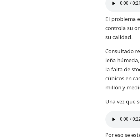
El problema e
controla su o
su calidad.
Consultado re
leña húmeda, e
la falta de st
cúbicos en ca
millón y medio
Una vez que s
Por eso se est