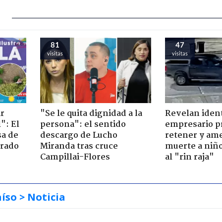
81
47
visitas
visitas
ir
"Se le quita dignidad a la
Revelan iden
": El
persona": el sentido
empresario p
sa de
descargo de Lucho
retener y am
trado
Miranda tras cruce
muerte a niño
Campillai-Flores
al "rin raja"
aíso
> Noticia