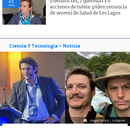
9 denuncias, 2 querellas y 6
43
visitas
acciones de tutela: piden renuncia
de seremi de Salud de Los Lagos
Ciencia Y Tecnología
> Noticia
Imagen cedida | Instagram