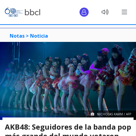
Notas >
Noticia
NICHOLAS KAMM / AFP
AKB48: Seguidores de la banda pop
más grande del mundo votaron