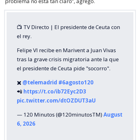
problema no está tan claro”, agregó.
📺 TV Directo | El presidente de Ceuta con
el rey.
Felipe VI recibe en Marivent a Juan Vivas
tras la grave crisis migratoria ante la que
el presidente de Ceuta pide "socorro".
✖️
@telemadrid
#6agosto120
📲
https://t.co/ib72Eyc2D3
pic.twitter.com/dtOZDUT3aU
— 120 Minutos (@120minutosTM)
August
6, 2026