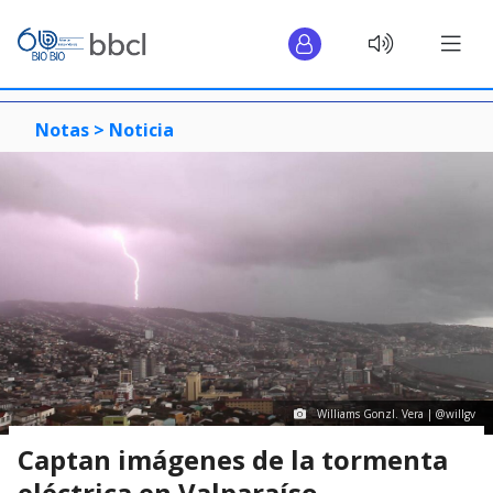
Notas >
Noticia
Williams Gonzl. Vera | @willgv
Captan imágenes de la tormenta
eléctrica en Valparaíso