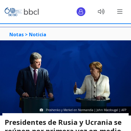
Notas >
Noticia
Proshenko y Merkel en Normandía | John Macdougal | AFP
Presidentes de Rusia y Ucrania se
reúnen por primera vez en medio