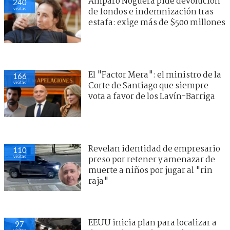
Amparo Noguera pide devolución
240
visitas
de fondos e indemnización tras
estafa: exige más de $500 millones
El "Factor Mera": el ministro de la
166
visitas
Corte de Santiago que siempre
vota a favor de los Lavín-Barriga
Revelan identidad de empresario
110
visitas
preso por retener y amenazar de
muerte a niños por jugar al "rin
raja"
EEUU inicia plan para localizar a
97