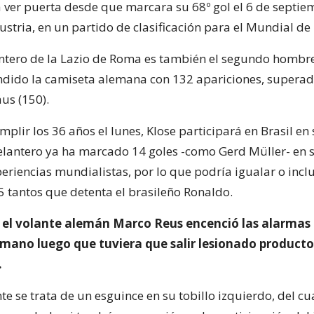
a ver puerta desde que marcara su 68º gol el 6 de septie
stria, en un partido de clasificación para el Mundial de 
antero de la Lazio de Roma es también el segundo homb
ndido la camiseta alemana con 132 apariciones, supera
us (150).
plir los 36 años el lunes, Klose participará en Brasil en
elantero ya ha marcado 14 goles -como Gerd Müller- en s
periencias mundialistas, por lo que podría igualar o incl
5 tantos que detenta el brasileño Ronaldo.
 el volante alemán Marco Reus encenció las alarmas 
mano luego que tuviera que salir lesionado producto
.
e se trata de un esguince en su tobillo izquierdo, del cu