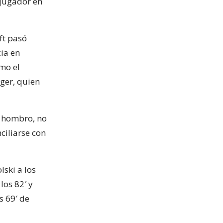
 jugador en
ft pasó
ia en
mo el
iger, quien
 hombro, no
ciliarse con
lski a los
los 82′ y
s 69′ de