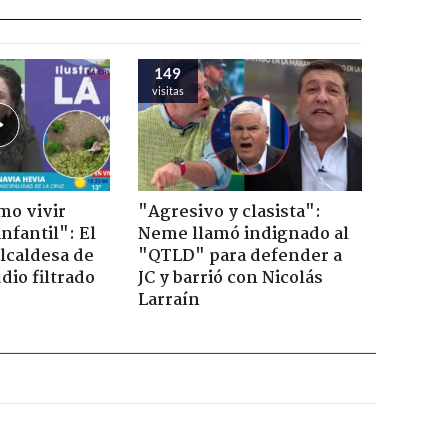
149
visitas
mo vivir
"Agresivo y clasista":
nfantil": El
Neme llamó indignado al
lcaldesa de
"QTLD" para defender a
dio filtrado
JC y barrió con Nicolás
Larraín