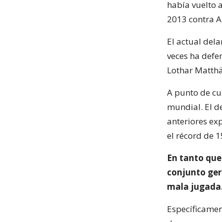
había vuelto 
2013 contra Au
El actual del
veces ha defe
Lothar Matthä
A punto de cum
mundial. El d
anteriores ex
el récord de 1
En tanto que
conjunto ger
mala jugada
Específicament