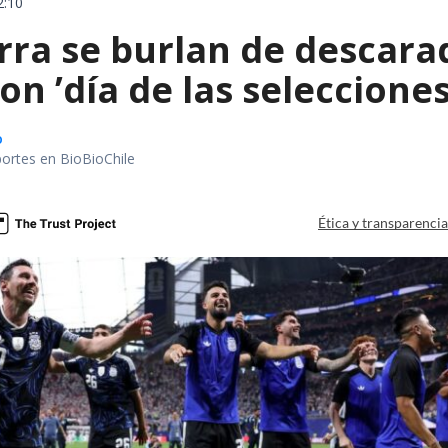
2:10
erra se burlan de descar
on ’día de las seleccione
o
portes en BioBioChile
Ética y transparenci