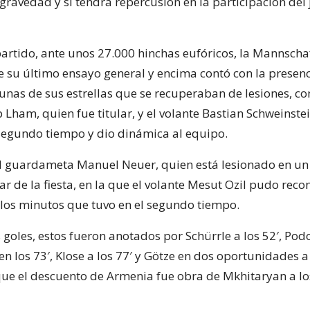
gravedad y si tendrá repercusión en la participación del
partido, ante unos 27.000 hinchas eufóricos, la Mannscha
su último ensayo general y encima contó con la presenc
unas de sus estrellas que se recuperaban de lesiones, co
p Lham, quien fue titular, y el volante Bastian Schweinste
 segundo tiempo y dio dinámica al equipo.
l guardameta Manuel Neuer, quien está lesionado en un
r de la fiesta, en la que el volante Mesut Ozil pudo recon
 los minutos que tuvo en el segundo tiempo.
 goles, estos fueron anotados por Schürrle a los 52′, Podo
n los 73′, Klose a los 77′ y Götze en dos oportunidades a 
 que el descuento de Armenia fue obra de Mkhitaryan a lo