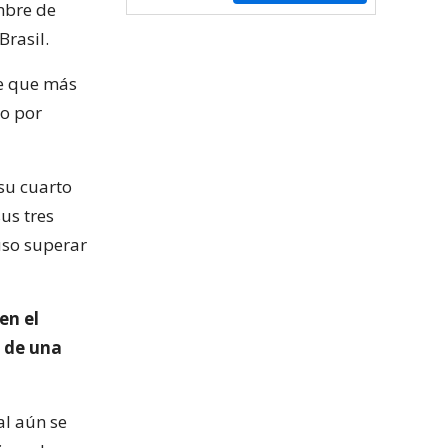
mbre de
Brasil.
re que más
do por
 su cuarto
us tres
uso superar
en el
 de una
al aún se