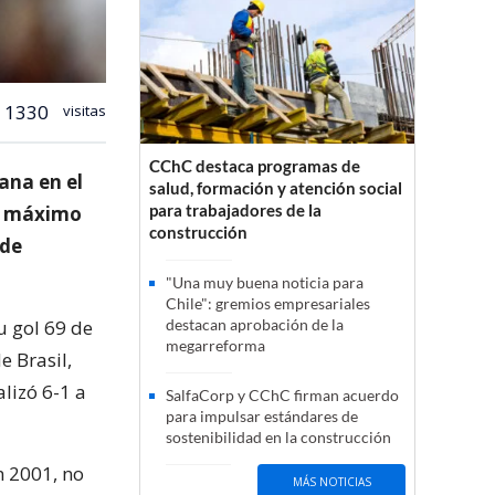
1330
visitas
CChC destaca programas de
ana en el
salud, formación y atención social
para trabajadores de la
su máximo
construcción
 de
"Una muy buena noticia para
Chile": gremios empresariales
u gol 69 de
destacan aprobación de la
megarreforma
e Brasil,
lizó 6-1 a
SalfaCorp y CChC firman acuerdo
para impulsar estándares de
sostenibilidad en la construcción
n 2001, no
MÁS NOTICIAS