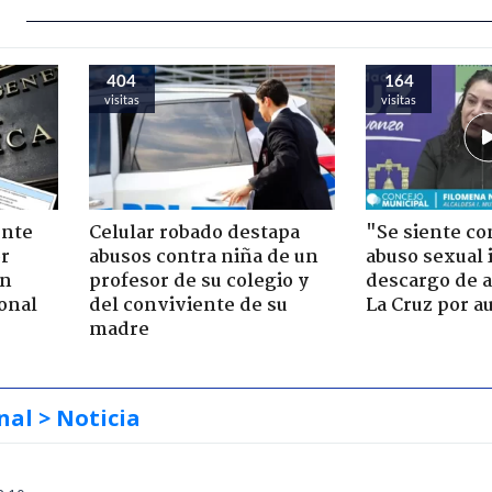
404
164
visitas
visitas
ente
Celular robado destapa
"Se siente co
or
abusos contra niña de un
abuso sexual i
ón
profesor de su colegio y
descargo de a
onal
del conviviente de su
La Cruz por au
madre
nal
> Noticia