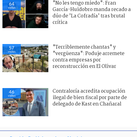
"No les tengo miedo": Fran
64
visitas
García-Huidobro manda recado a
dúo de ’La Cofradía’ tras brutal
crítica
"Terriblemente chantas" y
57
visitas
"vergüenza": Poduje arremete
contra empresas por
reconstrucción en El Olivar
Contraloría acredita ocupación
46
visitas
ilegal de bien fiscal por parte de
delegado de Kast en Chañaral