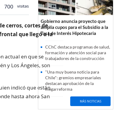
700
visitas
Gobierno anuncia proyecto que
e cerros, cortes de
amplía cupos para el Subsidio a la
Tasa de Interés Hipotecaria
rontal que llegó a la
CChC destaca programas de salud,
formación y atención social para
ón actual en que se
trabajadores de la construcción
én y Los Ángeles, son
"Una muy buena noticia para
Chile": gremios empresariales
destacan aprobación de la
quien indicó que están
megarreforma
onde hasta ahora San
MÁS NOTICIAS