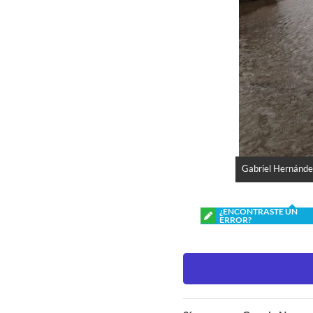
Gabriel Hernánde
¿ENCONTRASTE UN
ERROR?