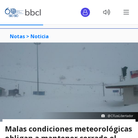
Notas >
Noticia
@CFLosLibertador
Malas condiciones meteorológicas
obligan a mantener cerrado el