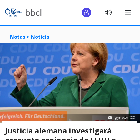
Notas >
Noticia
glynlowe (CC)
Justicia alemana investigará
presunto espionaje de EEUU a