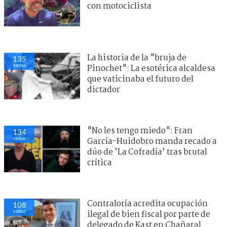
con motociclista
La historia de la "bruja de
135
visitas
Pinochet": La esotérica alcaldesa
que vaticinaba el futuro del
dictador
"No les tengo miedo": Fran
134
visitas
García-Huidobro manda recado a
dúo de ’La Cofradía’ tras brutal
crítica
Contraloría acredita ocupación
108
visitas
ilegal de bien fiscal por parte de
delegado de Kast en Chañaral