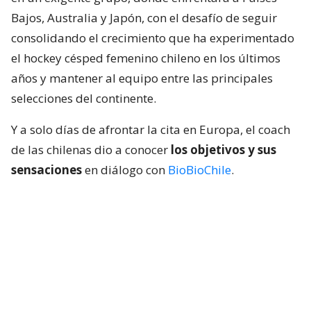
Bajos, Australia y Japón, con el desafío de seguir
consolidando el crecimiento que ha experimentado
el hockey césped femenino chileno en los últimos
años y mantener al equipo entre las principales
selecciones del continente.
Y a solo días de afrontar la cita en Europa, el coach
de las chilenas dio a conocer
los objetivos y sus
sensaciones
en diálogo con
BioBioChile
.
Lee también...
Las Diablas piensan en grande a
días de su 2do Mundial: "Mejorar lo
del 2022 y aspirar a lo más alto"