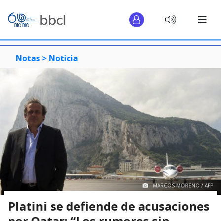
Notas >
Noticia
MARCOS MORENO / AFP
Platini se defiende de acusaciones
por Qatar: “Los rumores sin