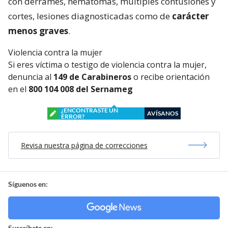
con derrames, hematomas, múltiples contusiones y
cortes, lesiones diagnosticadas como de
carácter
menos graves
.
Violencia contra la mujer
Si eres víctima o testigo de violencia contra la mujer,
denuncia al
149 de Carabineros
o recibe orientación
en el
800 104 008 del Sernameg
¿ENCONTRASTE UN
AVÍSANOS
ERROR?
Revisa nuestra página de correcciones
Síguenos en:
Suscríbete en: