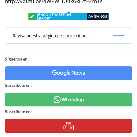
http://youtu.be/aWPWHU8x6kE?t=2m1s
¿ENCONTRASTE UN
AVÍSANOS
ERROR?
Revisa nuestra página de correcciones
Síguenos en:
Suscríbete en:
Suscríbete en: