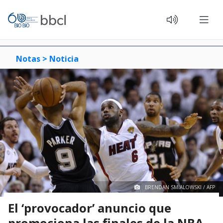
Notas >
Noticia
BRENDAN SMIALOWSKI / AFP
El ‘provocador’ anuncio que
promociona las finales de la NBA