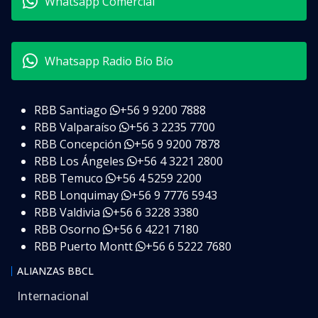
Whatsapp Comercial
Whatsapp Radio Bío Bío
RBB Santiago
+56 9 9200 7888
RBB Valparaíso
+56 3 2235 7700
RBB Concepción
+56 9 9200 7878
RBB Los Ángeles
+56 4 3221 2800
RBB Temuco
+56 4 5259 2200
RBB Lonquimay
+56 9 7776 5943
RBB Valdivia
+56 6 3228 3380
RBB Osorno
+56 6 4221 7180
RBB Puerto Montt
+56 6 5222 7680
ALIANZAS BBCL
Internacional