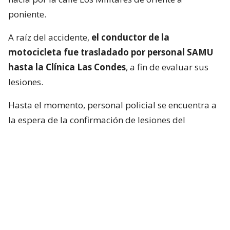
poniente.
A raíz del accidente,
el conductor de la
motocicleta fue trasladado por personal SAMU
hasta la Clínica Las Condes
, a fin de evaluar sus
lesiones.
Hasta el momento, personal policial se encuentra a
la espera de la confirmación de lesiones del
conductor de la motocicleta, así como las
instrucciones de fiscalía.
Francisca García-Huidobro habló con
el periodista
En medio del programa de Chilevisión,
Francisca