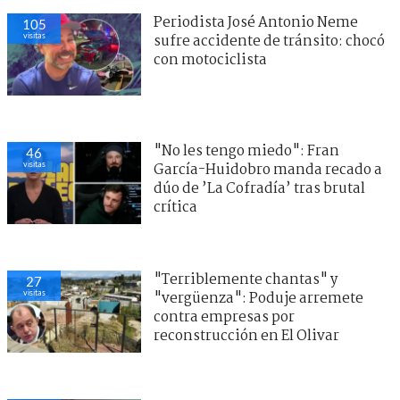
Periodista José Antonio Neme
105
visitas
sufre accidente de tránsito: chocó
con motociclista
"No les tengo miedo": Fran
46
visitas
García-Huidobro manda recado a
dúo de ’La Cofradía’ tras brutal
crítica
"Terriblemente chantas" y
27
visitas
"vergüenza": Poduje arremete
contra empresas por
reconstrucción en El Olivar